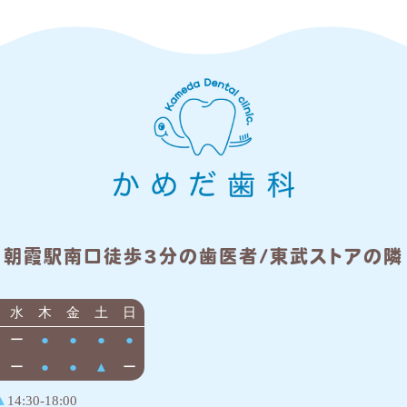
朝霞駅南口徒歩3分の歯医者/東武ストアの隣
水
木
金
土
日
ー
●
●
●
●
ー
●
●
▲
ー
▲
14:30-18:00