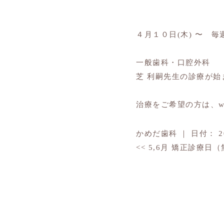
４月１０日(木) 〜 毎
一般歯科・口腔外科
芝 利嗣先生の診療が始
治療をご希望の方は、w
かめだ歯科
｜
日付：
<<
5,6月 矯正診療日
TOP
毎週木曜日 Dr.芝 診療開始