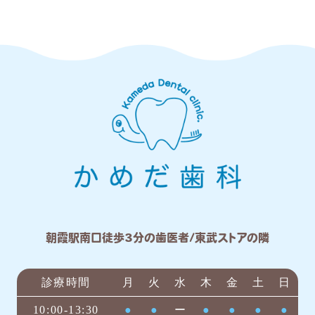
朝霞駅南口徒歩3分の歯医者/東武ストアの隣
診療時間
月
火
水
木
金
土
日
10:00-13:30
●
●
ー
●
●
●
●