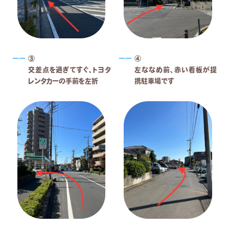
③
④
交差点を過ぎてすぐ、トヨタ
左ななめ前、赤い看板が提
レンタカーの手前を左折
携駐車場です