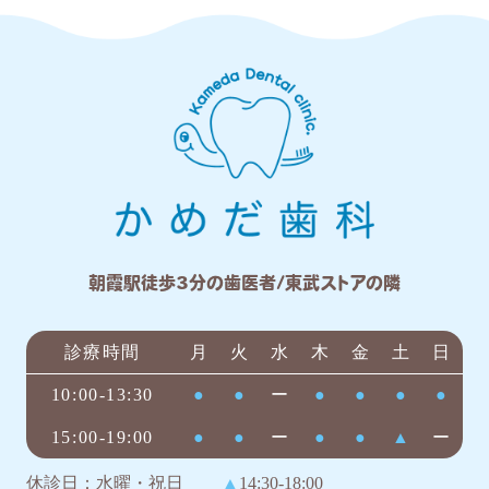
朝霞駅徒歩3分の歯医者/東武ストアの隣
診療時間
月
火
水
木
金
土
日
10:00-13:30
●
●
ー
●
●
●
●
15:00-19:00
●
●
ー
●
●
▲
ー
休診日：水曜・祝日
▲
14:30-18:00