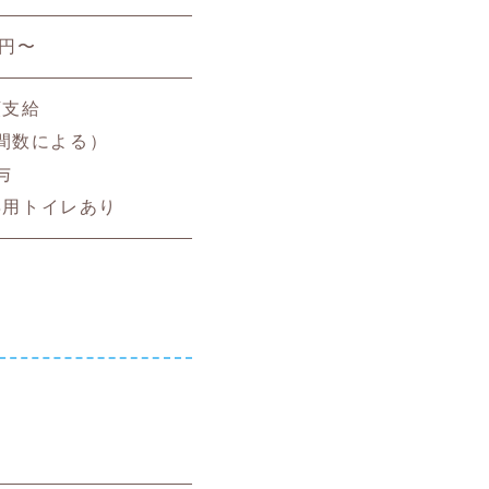
0円〜
額支給
間数による）
与
専用トイレあり