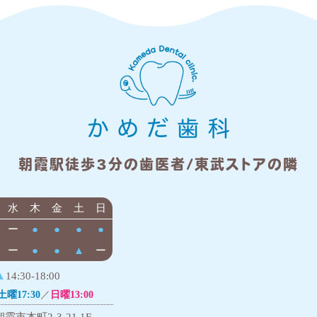
朝霞駅徒歩3分の歯医者/東武ストアの隣
水
木
金
土
日
ー
●
●
●
●
ー
●
●
▲
ー
▲
14:30-18:00
土曜17:30
／
日曜13:00