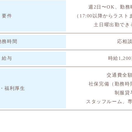
週2日〜OK、勤
要件
（17:00以降からラス
土日曜出勤でき
勤務時間
応相
給与
時給1,20
交通費全
社保完備（
勤務時
・福利厚生
制服貸
スタッフルーム、