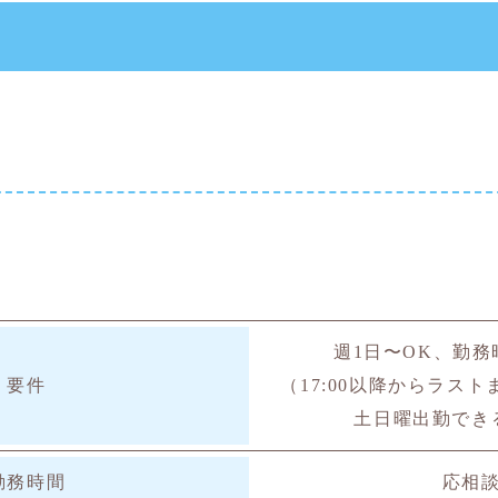
ト
週1日〜OK、勤
要件
（17:00以降からラス
土日曜出勤でき
勤務時間
応相