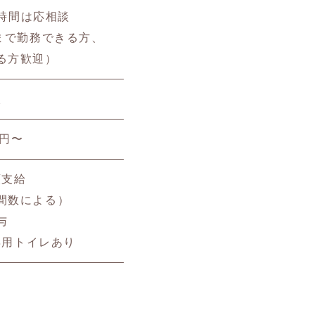
務時間は応相談
トまで勤務できる方、
る方歓迎）
談
0円〜
額支給
間数による）
与
専用トイレあり