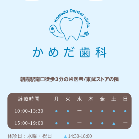
朝霞駅南口徒歩3分の歯医者/東武ストアの隣
診療時間
月
火
水
木
金
土
日
10:00-13:30
●
●
ー
●
●
●
●
15:00-19:00
●
●
ー
●
●
▲
ー
休診日：水曜・祝日
▲
14:30-18:00