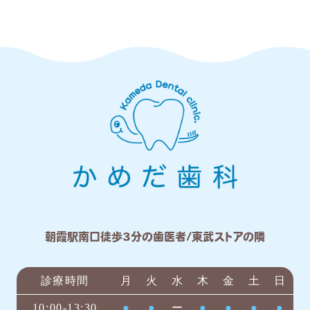
朝霞駅南口徒歩3分の歯医者/東武ストアの隣
診療時間
月
火
水
木
金
土
日
10:00-13:30
●
●
ー
●
●
●
●