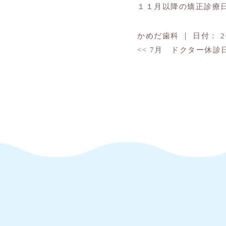
１１月以降の矯正診療
かめだ歯科
｜
日付：
<<
7月 ドクター休診
TOP
８〜１０月矯正診療日（無料相談日