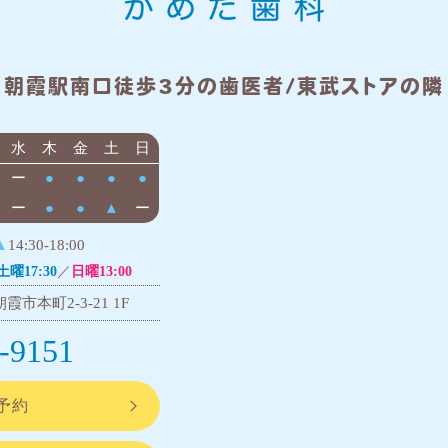
朝霞駅南口徒歩3分の歯医者/東武ストアの隣
水
木
金
土
日
ー
●
●
●
●
ー
●
●
▲
ー
▲
14:30-18:00
土曜17:30
／
日曜13:00
霞市本町2-3-21 1F
-9151
予約