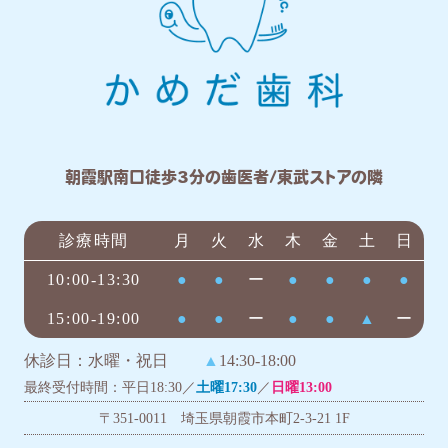
朝霞駅南口徒歩3分の歯医者/東武ストアの隣
診療時間
月
火
水
木
金
土
日
10:00-13:30
●
●
ー
●
●
●
●
15:00-19:00
●
●
ー
●
●
▲
ー
休診日：水曜・祝日
▲
14:30-18:00
最終受付時間：平日18:30／
土曜17:30
／
日曜13:00
〒351-0011 埼玉県朝霞市本町2-3-21 1F