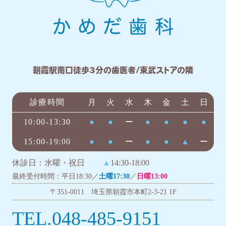
朝霞駅南口徒歩3分の歯医者/東武ストアの隣
診療時間
月
火
水
木
金
土
日
10:00-13:30
●
●
ー
●
●
●
●
15:00-19:00
●
●
ー
●
●
▲
ー
休診日：水曜・祝日
▲
14:30-18:00
最終受付時間：平日18:30／
土曜17:30
／
日曜13:00
〒351-0011 埼玉県朝霞市本町2-3-21 1F
TEL.048-485-9151