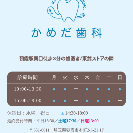
朝霞駅南口徒歩3分の歯医者/東武ストアの隣
診療時間
月
火
水
木
金
土
日
10:00-13:30
●
●
ー
●
●
●
●
15:00-19:00
●
●
ー
●
●
▲
ー
休診日：水曜・祝日
▲
14:30-18:00
最終受付時間：平日18:30／
土曜17:30
／
日曜13:00
〒351-0011 埼玉県朝霞市本町2-3-21 1F