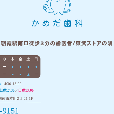
朝霞駅南口徒歩3分の歯医者/東武ストアの隣
水
木
金
土
日
ー
●
●
●
●
ー
●
●
▲
ー
▲
14:30-18:00
土曜17:30
／
日曜13:00
霞市本町2-3-21 1F
-9151