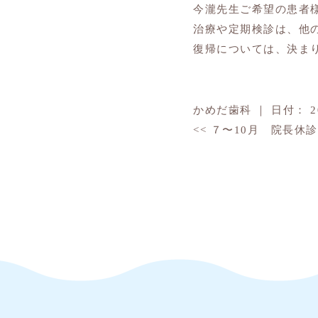
今瀧先生ご希望の患者
治療や定期検診は、他
復帰については、決ま
かめだ歯科
｜
日付：
<<
７〜10月 院長休
TOP
7月 ドクター休診日について