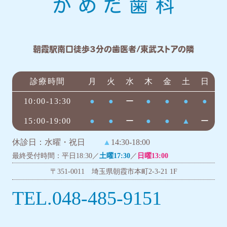
朝霞駅南口徒歩3分の歯医者/東武ストアの隣
診療時間
月
火
水
木
金
土
日
10:00-13:30
●
●
ー
●
●
●
●
15:00-19:00
●
●
ー
●
●
▲
ー
休診日：水曜・祝日
▲
14:30-18:00
最終受付時間：平日18:30／
土曜17:30
／
日曜13:00
〒351-0011 埼玉県朝霞市本町2-3-21 1F
TEL.048-485-9151