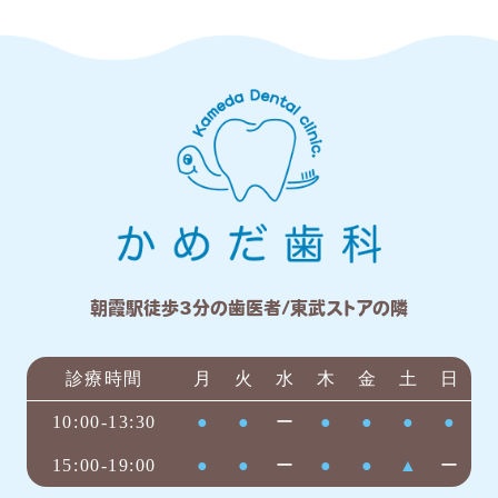
朝霞駅徒歩3分の歯医者/東武ストアの隣
診療時間
月
火
水
木
金
土
日
10:00-13:30
●
●
ー
●
●
●
●
15:00-19:00
●
●
ー
●
●
▲
ー